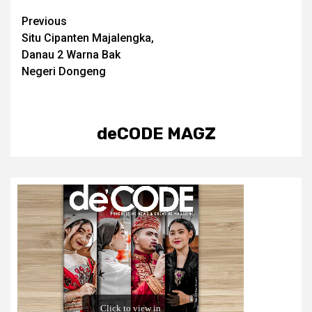
Post
Previous
Situ Cipanten Majalengka,
navigation
Danau 2 Warna Bak
Negeri Dongeng
deCODE MAGZ