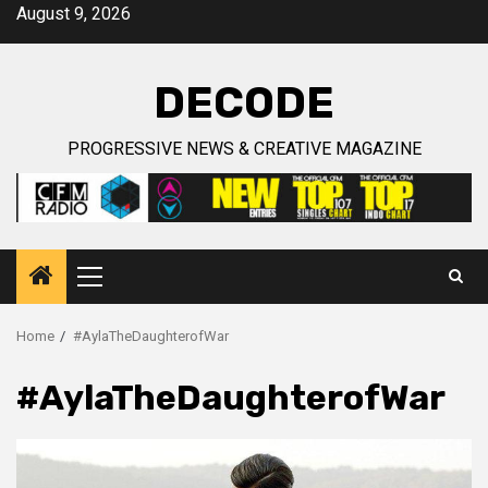
Skip
August 9, 2026
to
content
DECODE
PROGRESSIVE NEWS & CREATIVE MAGAZINE
Primary
Menu
Home
#AylaTheDaughterofWar
#AylaTheDaughterofWar