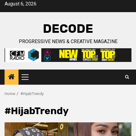
Skip
August 6, 2026
to
content
DECODE
PROGRESSIVE NEWS & CREATIVE MAGAZINE
Primary
Menu
Home
#HijabTrendy
#HijabTrendy