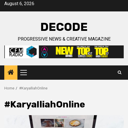
Skip
August 6, 2026
to
content
DECODE
PROGRESSIVE NEWS & CREATIVE MAGAZINE
Primary
Menu
Home
#KaryaIliahOnline
#KaryaIliahOnline