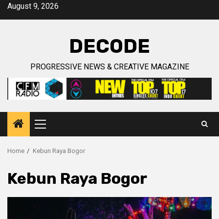
Skip
August 9, 2026
to
content
DECODE
PROGRESSIVE NEWS & CREATIVE MAGAZINE
Primary
Menu
Home
Kebun Raya Bogor
Kebun Raya Bogor