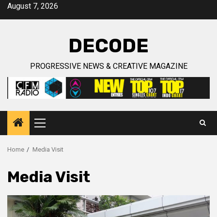
Skip
August 7, 2026
to
content
DECODE
PROGRESSIVE NEWS & CREATIVE MAGAZINE
Primary
Menu
Home
Media Visit
Media Visit