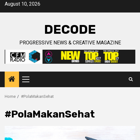
Skip
August 10, 2026
to
content
DECODE
PROGRESSIVE NEWS & CREATIVE MAGAZINE
Primary
Menu
Home
#PolaMakanSehat
#PolaMakanSehat