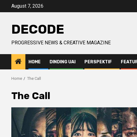
Skip
August 7, 2026
to
content
DECODE
PROGRESSIVE NEWS & CREATIVE MAGAZINE
HOME
DINDING UAI
PERSPEKTIF
FEATU
Home
The Call
The Call