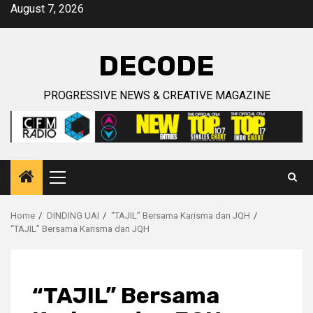
Skip
August 7, 2026
to
content
DECODE
PROGRESSIVE NEWS & CREATIVE MAGAZINE
Primary
Menu
Home
DINDING UAI
“TAJIL” Bersama Karisma dan JQH
“TAJIL” Bersama Karisma dan JQH
“TAJIL” Bersama