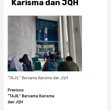
Karisma dan JQH
“TAJIL” Bersama Karisma dan JQH
Post
Previous
“TAJIL” Bersama Karisma
navigation
dan JQH