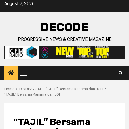
Skip
August 7, 2026
to
content
DECODE
PROGRESSIVE NEWS & CREATIVE MAGAZINE
Primary
Menu
Home
DINDING UAI
“TAJIL” Bersama Karisma dan JQH
“TAJIL” Bersama Karisma dan JQH
“TAJIL” Bersama