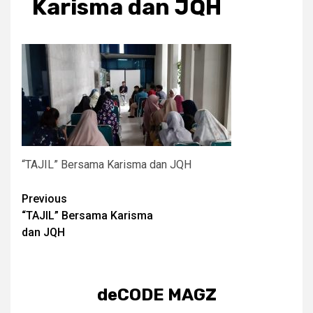
Karisma dan JQH
“TAJIL” Bersama Karisma dan JQH
Post
Previous
“TAJIL” Bersama Karisma
navigation
dan JQH
deCODE MAGZ