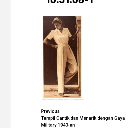
10.51.08-1
Post
Previous
Tampil Cantik dan Menarik dengan Gaya
navigation
Military 1940-an