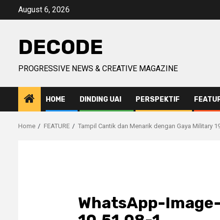
Skip
August 6, 2026
to
content
DECODE
PROGRESSIVE NEWS & CREATIVE MAGAZINE
HOME
DINDING UAI
PERSPEKTIF
FEATU
Home
FEATURE
Tampil Cantik dan Menarik dengan Gaya Military 1
WhatsApp-Image-