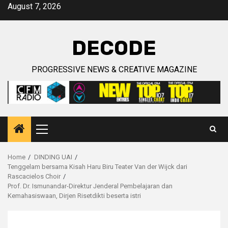
Skip
August 7, 2026
to
content
DECODE
PROGRESSIVE NEWS & CREATIVE MAGAZINE
Primary
Menu
Home
DINDING UAI
Tenggelam bersama Kisah Haru Biru Teater Van der Wijck dari
Rascacielos Choir
Prof. Dr. Ismunandar-Direktur Jenderal Pembelajaran dan
Kemahasiswaan, Dirjen Risetdikti beserta istri