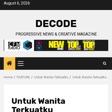
Skip
August 6, 2026
to
content
DECODE
PROGRESSIVE NEWS & CREATIVE MAGAZINE
Primary
Menu
Home
FEATURE
Untuk Wanita Terkuatku
Untuk Wanita Terkuatku
Untuk Wanita
Terkuatku