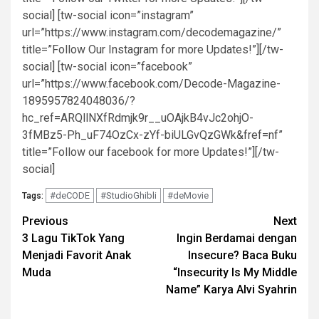
social] [tw-social icon=”instagram”
url=”https://www.instagram.com/decodemagazine/”
title=”Follow Our Instagram for more Updates!”][/tw-
social] [tw-social icon=”facebook”
url=”https://www.facebook.com/Decode-Magazine-
1895957824048036/?
hc_ref=ARQllNXfRdmjk9r__uOAjkB4vJc2ohjO-
3fMBz5-Ph_uF74OzCx-zYf-biULGvQzGWk&fref=nf”
title=”Follow our facebook for more Updates!”][/tw-
social]
#deCODE
#StudioGhibli
#deMovie
Tags:
Post
Previous
Next
3 Lagu TikTok Yang
Ingin Berdamai dengan
navigation
Menjadi Favorit Anak
Insecure? Baca Buku
Muda
“Insecurity Is My Middle
Name” Karya Alvi Syahrin