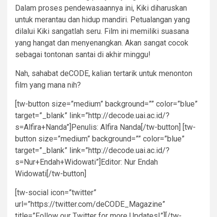
Dalam proses pendewasaannya ini, Kiki diharuskan
untuk merantau dan hidup mandiri. Petualangan yang
dilalui Kiki sangatlah seru. Film ini memiliki suasana
yang hangat dan menyenangkan. Akan sangat cocok
sebagai tontonan santai di akhir minggu!
Nah, sahabat deCODE, kalian tertarik untuk menonton
film yang mana nih?
[tw-button size=”medium” background=”” color=”blue”
target=”_blank” link=”http://decode.uai.ac.id/?
s=Alfira+Nanda”]Penulis: Alfira Nanda[/tw-button] [tw-
button size=”medium” background=”” color=”blue”
target=”_blank” link=”http://decode.uai.ac.id/?
s=Nur+Endah+Widowati”]Editor: Nur Endah
Widowati[/tw-button]
[tw-social icon=”twitter”
url=”https://twitter.com/deCODE_Magazine”
title=”Follow our Twitter for more Updates!”][/tw-