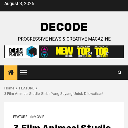
Skip
August 8, 2026
to
content
DECODE
PROGRESSIVE NEWS & CREATIVE MAGAZINE
Primary
Menu
Home
FEATURE
3 Film Animasi Studio Ghibli Yang Sayang Untuk Dilewatkan!
FEATURE
deMOVIE