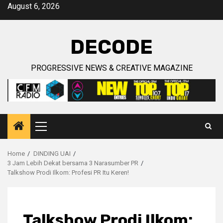
Skip
August 6, 2026
to
content
DECODE
PROGRESSIVE NEWS & CREATIVE MAGAZINE
Primary
Menu
Home
DINDING UAI
3 Jam Lebih Dekat bersama 3 Narasumber PR
Talkshow Prodi Ilkom: Profesi PR Itu Keren!
Talkshow Prodi Ilkom: