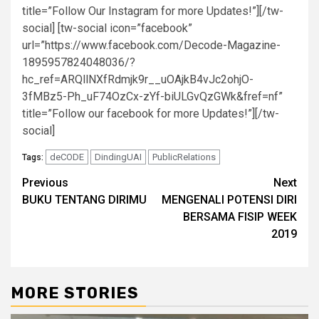
title=”Follow Our Instagram for more Updates!”][/tw-
social] [tw-social icon=”facebook”
url=”https://www.facebook.com/Decode-Magazine-
1895957824048036/?
hc_ref=ARQllNXfRdmjk9r__uOAjkB4vJc2ohjO-
3fMBz5-Ph_uF74OzCx-zYf-biULGvQzGWk&fref=nf”
title=”Follow our facebook for more Updates!”][/tw-
social]
deCODE
DindingUAI
PublicRelations
Tags:
Post
Previous
Next
BUKU TENTANG DIRIMU
MENGENALI POTENSI DIRI
navigation
BERSAMA FISIP WEEK
2019
MORE STORIES