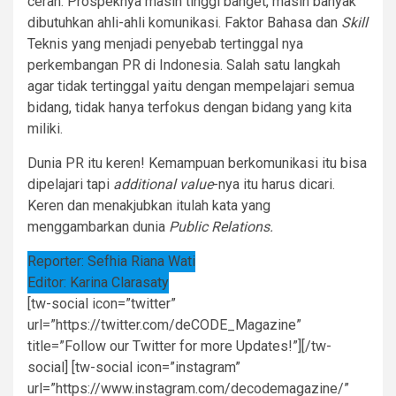
cerah. Prospeknya masih tinggi banget, masih banyak
dibutuhkan ahli-ahli komunikasi. Faktor Bahasa dan
Skill
Teknis yang menjadi penyebab tertinggal nya
perkembangan PR di Indonesia. Salah satu langkah
agar tidak tertinggal yaitu dengan mempelajari semua
bidang, tidak hanya terfokus dengan bidang yang kita
miliki.
Dunia PR itu keren! Kemampuan berkomunikasi itu bisa
dipelajari tapi
additional value
-nya itu harus dicari.
Keren dan menakjubkan itulah kata yang
menggambarkan dunia
Public Relations.
Reporter: Sefhia Riana Wati
Editor: Karina Clarasaty
[tw-social icon=”twitter”
url=”https://twitter.com/deCODE_Magazine”
title=”Follow our Twitter for more Updates!”][/tw-
social] [tw-social icon=”instagram”
url=”https://www.instagram.com/decodemagazine/”