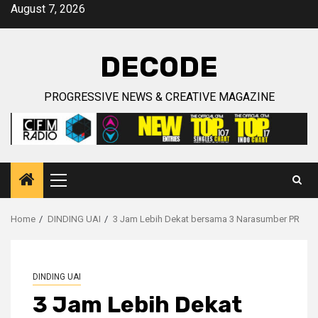
Skip
August 7, 2026
to
content
DECODE
PROGRESSIVE NEWS & CREATIVE MAGAZINE
Primary
Menu
Home
DINDING UAI
3 Jam Lebih Dekat bersama 3 Narasumber PR
DINDING UAI
3 Jam Lebih Dekat