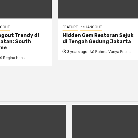
NGOUT
FEATURE
deHANGOUT
gout Trendy di
Hidden Gem Restoran Sejuk
latan: South
di Tengah Gedung Jakarta
ome
3 years ago
Rahma Vanya Pricilla
Regina Hapiz