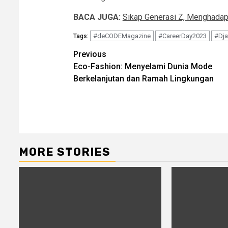
BACA JUGA:
Sikap Generasi Z, Menghada
#deCODEMagazine
#CareerDay2023
#Dja
Tags:
Post
Previous
Eco-Fashion: Menyelami Dunia Mode
navigation
Berkelanjutan dan Ramah Lingkungan
MORE STORIES