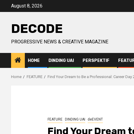
Skip
August 8, 2026
to
content
DECODE
PROGRESSIVE NEWS & CREATIVE MAGAZINE
HOME
DINDING UAI
PERSPEKTIF
FEATU
Home
FEATURE
Find Your Dream to Be a Professional: Career Day
FEATURE
DINDING UAI
deEVENT
Find Your Dream to