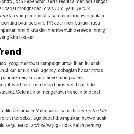
kontrol, dan kebenaran serta realitas menjadi sangat
gar dapat menghadapi era VUCA, yaitu
public
king
lah yang membuat kita mampu menyampaikan
alu penting bagi seorang PR agar membangun rasa
ampaikan brand kita dan membentuk persepsi orang
yang kita lakukan.
Trend
tapi yang membuat campaign untuk iklan itu anak
unjukkan untuk anak agency, sebagian besar mitos
 pengalaman, seorang advertising selalu
ang Advertising juga tetap harus selalu update
arakat. Selama kita mengetahui trend, kita dapat
memiliki kesamaan. Yaitu sama-sama harus
up to date
a profesi tersebut juga dapat disimpulkan bahwa tidak
a kerja, tetapi
soft skills
juga tidak kalah penting