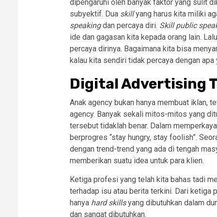
dipengaruhi oleh banyak faktor yang sulit di
subyektif. Dua
skill
yang harus kita miliki a
speaking
dan percaya diri.
Skill public spea
ide dan gagasan kita kepada orang lain. L
percaya dirinya. Bagaimana kita bisa meny
kalau kita sendiri tidak percaya dengan apa 
Digital Advertising 
Anak agency bukan hanya membuat iklan, te
agency. Banyak sekali mitos-mitos yang dit
tersebut tidaklah benar. Dalam memperkaya
berprogres “stay hungry, stay foolish”. Seor
dengan trend-trend yang ada di tengah masy
memberikan suatu idea untuk para klien.
Ketiga profesi yang telah kita bahas tadi 
terhadap isu atau berita terkini. Dari ketig
hanya
hard skills
yang dibutuhkan dalam duni
dan sangat dibutuhkan.