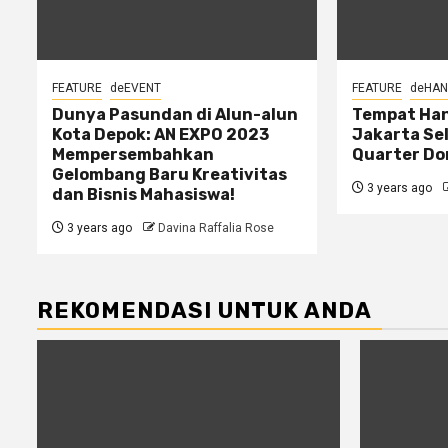
FEATURE
deEVENT
FEATURE
deHA
Dunya Pasundan di Alun-alun
Tempat Han
Kota Depok: AN EXPO 2023
Jakarta Se
Mempersembahkan
Quarter D
Gelombang Baru Kreativitas
3 years ago
dan Bisnis Mahasiswa!
3 years ago
Davina Raffalia Rose
REKOMENDASI UNTUK ANDA