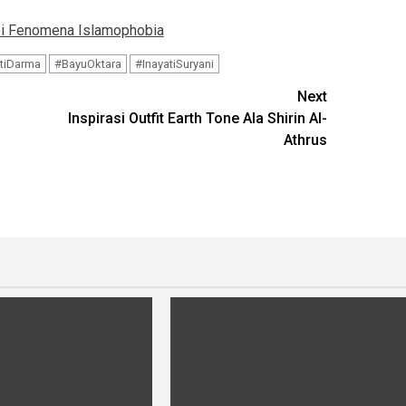
pi Fenomena Islamophobia
tiDarma
#BayuOktara
#InayatiSuryani
Next
Inspirasi Outfit Earth Tone Ala Shirin Al-
Athrus