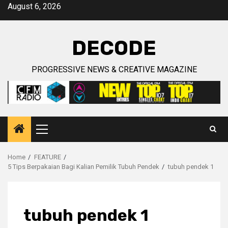
Skip
August 6, 2026
to
content
DECODE
PROGRESSIVE NEWS & CREATIVE MAGAZINE
Primary
Menu
Home
FEATURE
5 Tips Berpakaian Bagi Kalian Pemilik Tubuh Pendek
tubuh pendek 1
tubuh pendek 1