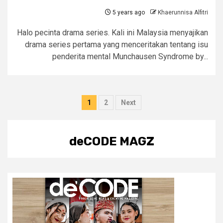
5 years ago
Khaerunnisa Alfitri
Halo pecinta drama series. Kali ini Malaysia menyajikan
drama series pertama yang menceritakan tentang isu
penderita mental Munchausen Syndrome by...
Posts
1
2
Next
pagination
deCODE MAGZ