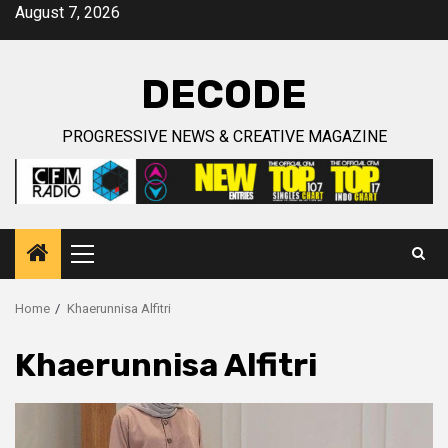
Skip
August 7, 2026
to
content
DECODE
PROGRESSIVE NEWS & CREATIVE MAGAZINE
Primary
Menu
Home
Khaerunnisa Alfitri
Khaerunnisa Alfitri