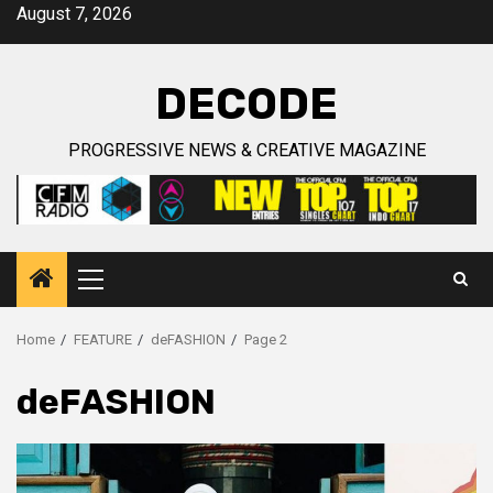
Skip
August 7, 2026
to
content
DECODE
PROGRESSIVE NEWS & CREATIVE MAGAZINE
Primary
Menu
Home
FEATURE
deFASHION
Page 2
deFASHION