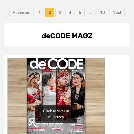
Posts
Previous
1
2
3
4
5
…
10
Next
pagination
deCODE MAGZ