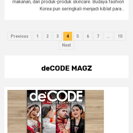
makanan, dan produk-produk skincare. Budaya fashion
Korea pun seringkali menjadi kiblat para...
Posts
Previous
1
2
3
4
5
6
7
…
10
pagination
Next
deCODE MAGZ