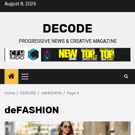
Skip
August 8, 2026
to
content
DECODE
PROGRESSIVE NEWS & CREATIVE MAGAZINE
Primary
Menu
Home
FEATURE
deFASHION
Page 4
deFASHION