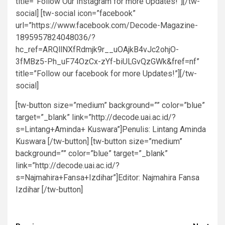
title=”Follow Our Instagram for more Updates!”][/tw-
social] [tw-social icon=”facebook”
url=”https://www.facebook.com/Decode-Magazine-
1895957824048036/?
hc_ref=ARQllNXfRdmjk9r__uOAjkB4vJc2ohjO-
3fMBz5-Ph_uF74OzCx-zYf-biULGvQzGWk&fref=nf”
title=”Follow our facebook for more Updates!”][/tw-
social]
[tw-button size=”medium” background=”” color=”blue”
target=”_blank” link=”http://decode.uai.ac.id/?
s=Lintang+Aminda+ Kuswara”]Penulis: Lintang Aminda
Kuswara [/tw-button] [tw-button size=”medium”
background=”” color=”blue” target=”_blank”
link=”http://decode.uai.ac.id/?
s=Najmahira+Fansa+Izdihar”]Editor: Najmahira Fansa
Izdihar [/tw-button]