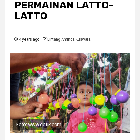
PERMAINAN LATTO-
LATTO
4 years ago
Lintang Aminda Kuswara
Foto: www.detik.com