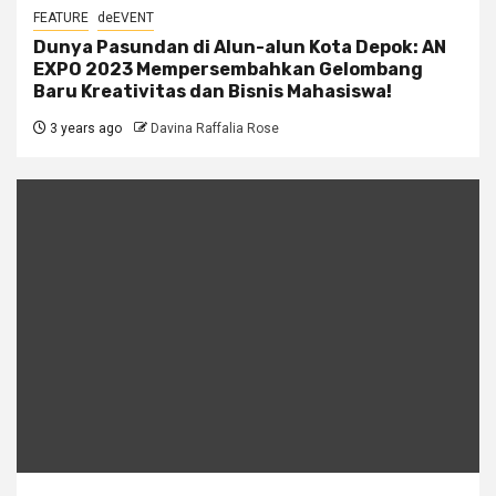
FEATURE
deEVENT
Dunya Pasundan di Alun-alun Kota Depok: AN
EXPO 2023 Mempersembahkan Gelombang
Baru Kreativitas dan Bisnis Mahasiswa!
3 years ago
Davina Raffalia Rose