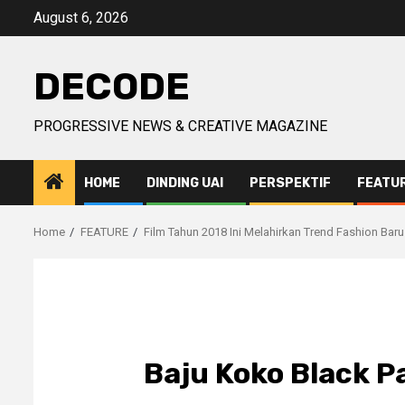
Skip
August 6, 2026
to
content
DECODE
PROGRESSIVE NEWS & CREATIVE MAGAZINE
HOME
DINDING UAI
PERSPEKTIF
FEATU
Home
FEATURE
Film Tahun 2018 Ini Melahirkan Trend Fashion Baru
Baju Koko Black P