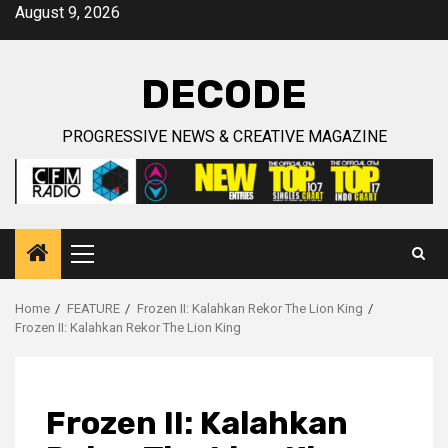
Skip
August 9, 2026
to
content
DECODE
PROGRESSIVE NEWS & CREATIVE MAGAZINE
Primary
Menu
Home
FEATURE
Frozen II: Kalahkan Rekor The Lion King
Frozen II: Kalahkan Rekor The Lion King
Frozen II: Kalahkan