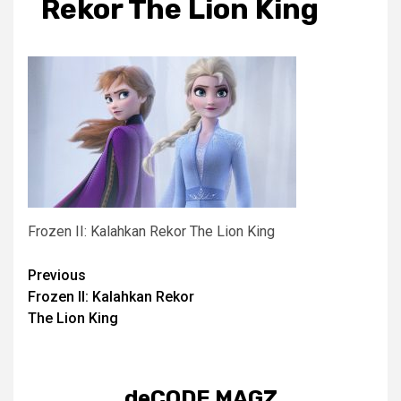
Rekor The Lion King
Frozen II: Kalahkan Rekor The Lion King
Post
Previous
Frozen II: Kalahkan Rekor
navigation
The Lion King
deCODE MAGZ