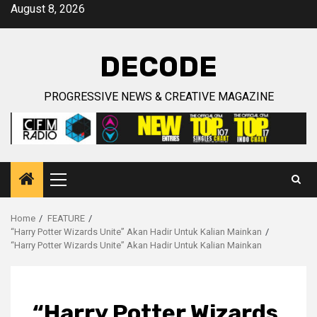
Skip
August 8, 2026
to
content
DECODE
PROGRESSIVE NEWS & CREATIVE MAGAZINE
Primary
Menu
Home
FEATURE
“Harry Potter Wizards Unite” Akan Hadir Untuk Kalian Mainkan
“Harry Potter Wizards Unite” Akan Hadir Untuk Kalian Mainkan
“Harry Potter Wizards