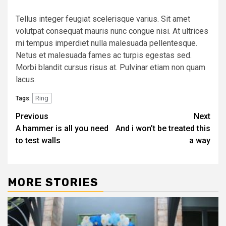
Tellus integer feugiat scelerisque varius. Sit amet
volutpat consequat mauris nunc congue nisi. At ultrices
mi tempus imperdiet nulla malesuada pellentesque.
Netus et malesuada fames ac turpis egestas sed.
Morbi blandit cursus risus at. Pulvinar etiam non quam
lacus.
Ring
Tags:
Post
Previous
Next
A hammer is all you need
And i won’t be treated this
navigation
to test walls
a way
MORE STORIES