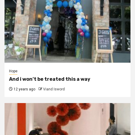
Hope
And i won’t be treated this a way
12 years ago
Viand Isword