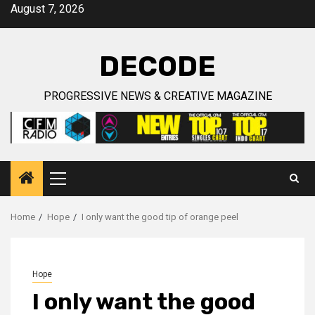
Skip
August 7, 2026
to
content
DECODE
PROGRESSIVE NEWS & CREATIVE MAGAZINE
Primary
Menu
Home
Hope
I only want the good tip of orange peel
Hope
I only want the good