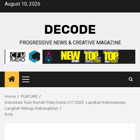
Skip
August 10, 2026
to
content
DECODE
PROGRESSIVE NEWS & CREATIVE MAGAZINE
Primary
Menu
Home
FEATURE
Indonesia Tuan Rumah Piala Dunia U17 2023: Lupakan Kekecewaan,
Langkah Menuju Kebangkitan
bola