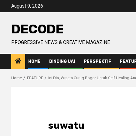
Skip
August 9, 2026
to
content
DECODE
PROGRESSIVE NEWS & CREATIVE MAGAZINE
HOME
DINDING UAI
PERSPEKTIF
FEATU
Home
FEATURE
Ini Dia, Wisata Curug Bogor Untuk Self Healing A
suwatu