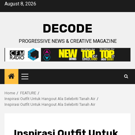
Skip
August 8, 2026
to
content
DECODE
PROGRESSIVE NEWS & CREATIVE MAGAZINE
Primary
Menu
Home
FEATURE
Inspirasi Outfit Untuk Hangout Ala Selebriti Tanah Air
Inspirasi Outfit Untuk Hangout Ala Selebriti Tanah Air
Inspirasi Outfit Untuk