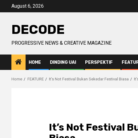
Skip
August 6, 2026
to
content
DECODE
PROGRESSIVE NEWS & CREATIVE MAGAZINE
HOME
DINDING UAI
PERSPEKTIF
FEATU
Home
FEATURE
It’s Not Festival Bukan Sekedar Festival Biasa
It
It’s Not Festival 