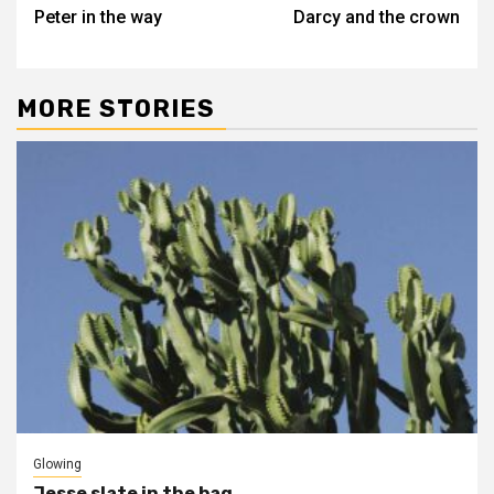
Peter in the way
Darcy and the crown
navigation
MORE STORIES
Glowing
Jesse slate in the bag