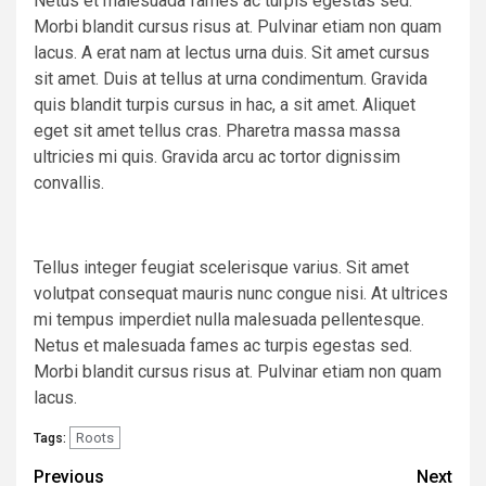
Netus et malesuada fames ac turpis egestas sed.
Morbi blandit cursus risus at. Pulvinar etiam non quam
lacus. A erat nam at lectus urna duis. Sit amet cursus
sit amet. Duis at tellus at urna condimentum. Gravida
quis blandit turpis cursus in hac, a sit amet. Aliquet
eget sit amet tellus cras. Pharetra massa massa
ultricies mi quis. Gravida arcu ac tortor dignissim
convallis.
Tellus integer feugiat scelerisque varius. Sit amet
volutpat consequat mauris nunc congue nisi. At ultrices
mi tempus imperdiet nulla malesuada pellentesque.
Netus et malesuada fames ac turpis egestas sed.
Morbi blandit cursus risus at. Pulvinar etiam non quam
lacus.
Roots
Tags:
Post
Previous
Next