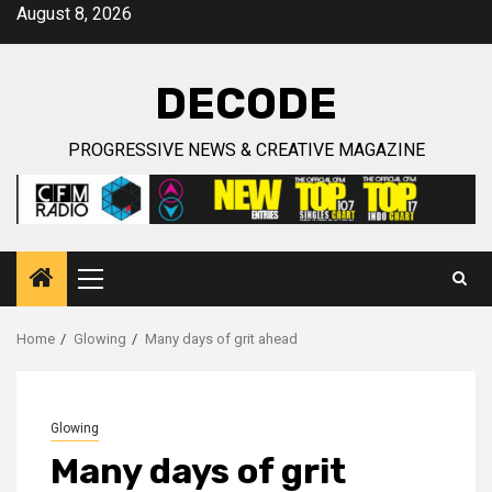
Skip
August 8, 2026
to
content
DECODE
PROGRESSIVE NEWS & CREATIVE MAGAZINE
Primary
Menu
Home
Glowing
Many days of grit ahead
Glowing
Many days of grit