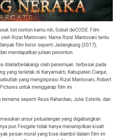
suk list nonton kamu nih, Sobat deCODE. Film
i oleh Rizal Mantovani. Nama Rizal Mantovani tentu
 Banyak film horor seperti Jailangkung (2017),
 dan mendapatkan jutaan penonton.
te dilatarbelakangi oleh penemuan terbesar pada
g yang terletak di Karyamukti, Kabupaten Cianjur,
ebutlah yang menginpirasi Rizal Mantovani, Robert
ictures untuk menggarap film ini.
ternama seperti Reza Rahardian, Julie Estelle, dan
 memasukan unsur petualangan yang digabungkan
anya pun Firegate tidak hanya menampilkan kisah
ak pesan moral yang bisa diambil dalam film ini