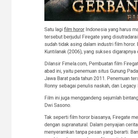
Satu lagi
film horor
Indonesia yang harus ma
tersebut berjudul Firegate yang disutradara
sudah tidak asing dalam industri film horor.
Kuntilanak (2006), yang sukses digarapnya
Dilansir Fimela.com, Pembuatan film Firega
abad ini, yaitu penemuan situs Gunung Padan
Jawa Barat pada tahun 2011. Penemuan ters
Ronny sebagai penulis naskah, dan Legacy P
Film ini juga menggandeng sejumlah bintang 
Dwi Sasono.
Tak seperti film horor biasanya, Firegate
dengan supranatural. Dalam penyajian cerit
menyeramkan tanpa pesan yang berarti. Bany