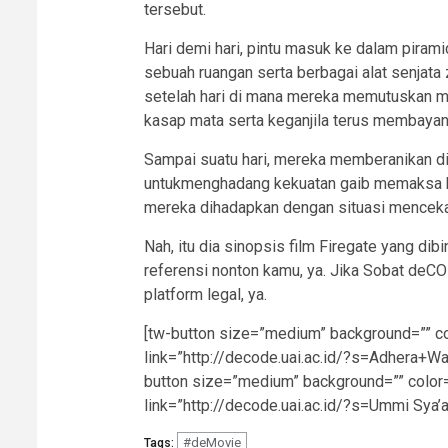
tersebut.
Hari demi hari, pintu masuk ke dalam pira
sebuah ruangan serta berbagai alat senjata
setelah hari di mana mereka memutuskan m
kasap mata serta keganjila terus membayang
Sampai suatu hari, mereka memberanikan di
untukmenghadang kekuatan gaib memaksa ke
mereka dihadapkan dengan situasi mence
Nah, itu dia sinopsis film Firegate yang di
referensi nonton kamu, ya. Jika Sobat deCO
platform legal, ya.
[tw-button size=”medium” background=”” co
link=”http://decode.uai.ac.id/?s=Adhera+Wa
button size=”medium” background=”” color=
link=”http://decode.uai.ac.id/?s=Ummi Sya’a
#deMovie
Tags: