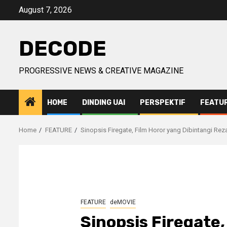
Skip
August 7, 2026
to
content
DECODE
PROGRESSIVE NEWS & CREATIVE MAGAZINE
HOME
DINDING UAI
PERSPEKTIF
FEATU
Home
FEATURE
Sinopsis Firegate, Film Horor yang Dibintangi Rez
FEATURE
deMOVIE
Sinopsis Firegate,