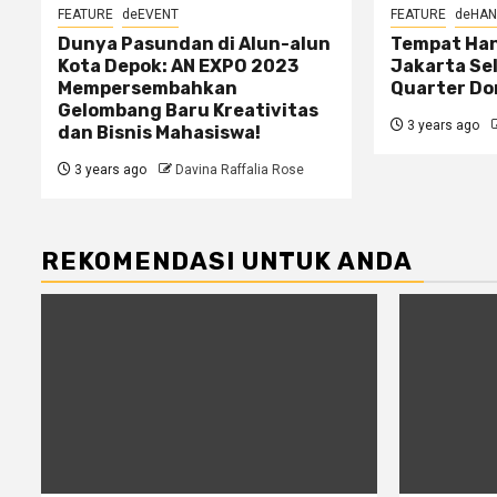
FEATURE
deEVENT
FEATURE
deHA
Dunya Pasundan di Alun-alun
Tempat Han
Kota Depok: AN EXPO 2023
Jakarta Se
Mempersembahkan
Quarter D
Gelombang Baru Kreativitas
3 years ago
dan Bisnis Mahasiswa!
3 years ago
Davina Raffalia Rose
REKOMENDASI UNTUK ANDA