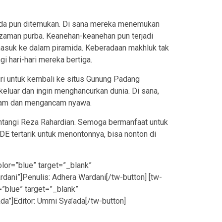
mida pun ditemukan. Di sana mereka menemukan
 zaman purba. Keanehan-keanehan pun terjadi
asuk ke dalam piramida. Keberadaan makhluk tak
i hari-hari mereka bertiga.
ri untuk kembali ke situs Gunung Padang
luar dan ingin menghancurkan dunia. Di sana,
kam dan mengancam nyawa.
bintangi Reza Rahardian. Semoga bermanfaat untuk
DE tertarik untuk menontonnya, bisa nonton di
lor=”blue” target=”_blank”
rdani”]Penulis: Adhera Wardani[/tw-button] [tw-
”blue” target=”_blank”
da”]Editor: Ummi Sya’ada[/tw-button]