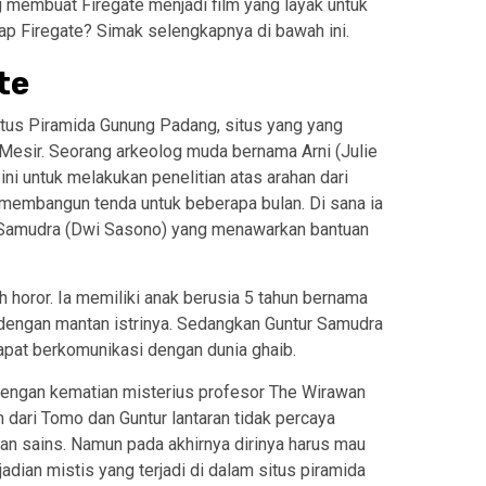
g membuat Firegate menjadi film yang layak untuk
ap Firegate? Simak selengkapnya di bawah ini.
te
tus Piramida Gunung Padang, situs yang yang
a Mesir. Seorang arkeolog muda bernama Arni (Julie
ini untuk melakukan penelitian atas arahan dari
membangun tenda untuk beberapa bulan. Di sana ia
 Samudra (Dwi Sasono) yang menawarkan bantuan
 horor. Ia memiliki anak berusia 5 tahun bernama
r dengan mantan istrinya. Sedangkan Guntur Samudra
 dapat berkomunikasi dengan dunia ghaib.
n dengan kematian misterius profesor The Wirawan
 dari Tomo dan Guntur lantaran tidak percaya
an sains. Namun pada akhirnya dirinya harus mau
adian mistis yang terjadi di dalam situs piramida