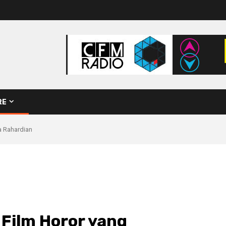
RE
a Rahardian
 Film Horor yang