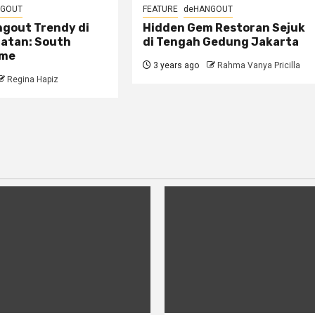
NGOUT
FEATURE
deHANGOUT
gout Trendy di
Hidden Gem Restoran Sejuk
latan: South
di Tengah Gedung Jakarta
ome
3 years ago
Rahma Vanya Pricilla
Regina Hapiz