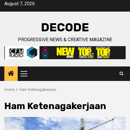
Skip
August 7, 2026
to
content
DECODE
PROGRESSIVE NEWS & CREATIVE MAGAZINE
Primary
Menu
Home
Ham Ketenagakerjaan
Ham Ketenagakerjaan