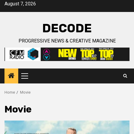
Skip
August 7, 2026
to
content
DECODE
PROGRESSIVE NEWS & CREATIVE MAGAZINE
Primary
Menu
Home
Movie
Movie