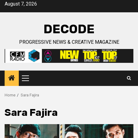
Skip
August 7, 2026
to
content
DECODE
PROGRESSIVE NEWS & CREATIVE MAGAZINE
Primary
Menu
Home
Sara Fajira
Sara Fajira