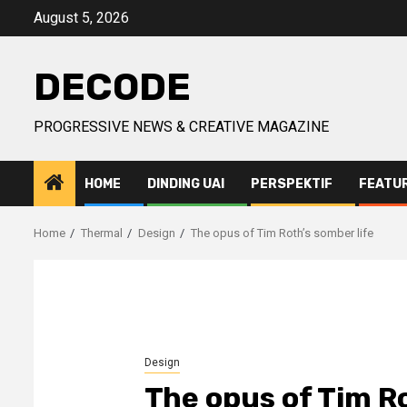
Skip
August 5, 2026
to
content
DECODE
PROGRESSIVE NEWS & CREATIVE MAGAZINE
HOME
DINDING UAI
PERSPEKTIF
FEATU
Home
Thermal
Design
The opus of Tim Roth’s somber life
Design
The opus of Tim Ro