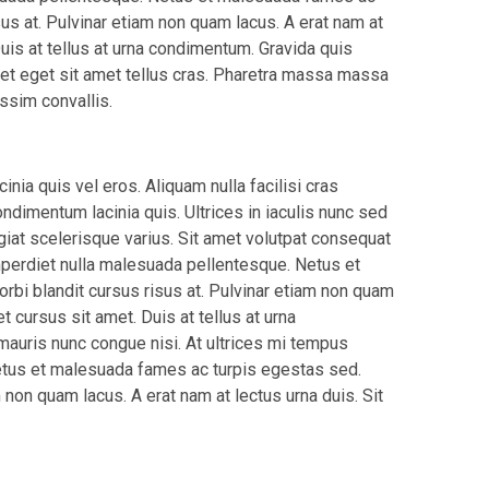
us at. Pulvinar etiam non quam lacus. A erat nam at
Duis at tellus at urna condimentum. Gravida quis
iquet eget sit amet tellus cras. Pharetra massa massa
issim convallis.
nia quis vel eros. Aliquam nulla facilisi cras
dimentum lacinia quis. Ultrices in iaculis nunc sed
ugiat scelerisque varius. Sit amet volutpat consequat
imperdiet nulla malesuada pellentesque. Netus et
bi blandit cursus risus at. Pulvinar etiam non quam
t cursus sit amet. Duis at tellus at urna
auris nunc congue nisi. At ultrices mi tempus
etus et malesuada fames ac turpis egestas sed.
 non quam lacus. A erat nam at lectus urna duis. Sit