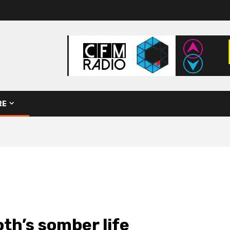
RE
th’s somber life