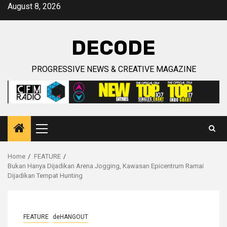
Skip
August 8, 2026
to
content
DECODE
PROGRESSIVE NEWS & CREATIVE MAGAZINE
Primary
Menu
Home
FEATURE
Bukan Hanya Dijadikan Arena Jogging, Kawasan Epicentrum Ramai
Dijadikan Tempat Hunting
FEATURE
deHANGOUT