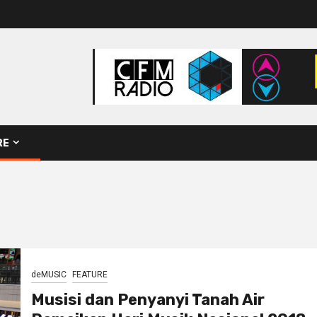
RE
deMUSIC
FEATURE
Musisi dan Penyanyi Tanah Air