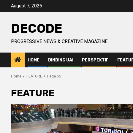
Skip
August 7, 2026
to
content
DECODE
PROGRESSIVE NEWS & CREATIVE MAGAZINE
HOME
DINDING UAI
PERSPEKTIF
FEATU
Home
FEATURE
Page 65
FEATURE