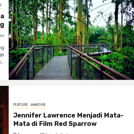
T
ta
ng
oro
ng
ah
..
FEATURE
deMOVIE
Jennifer Lawrence Menjadi Mata-
Mata di Film Red Sparrow