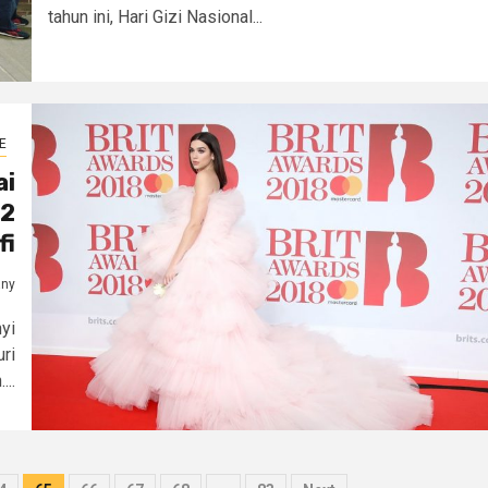
tahun ini, Hari Gizi Nasional...
E
ai
 2
fi
any
yi
ri
..