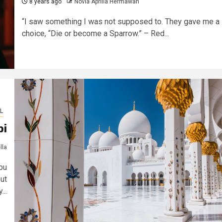
8 years ago
Novia Aprilia Hermawan
“I saw something I was not supposed to. They gave me a
choice, “Die or become a Sparrow.” – Red...
L
bi
lla
bu
ut
...