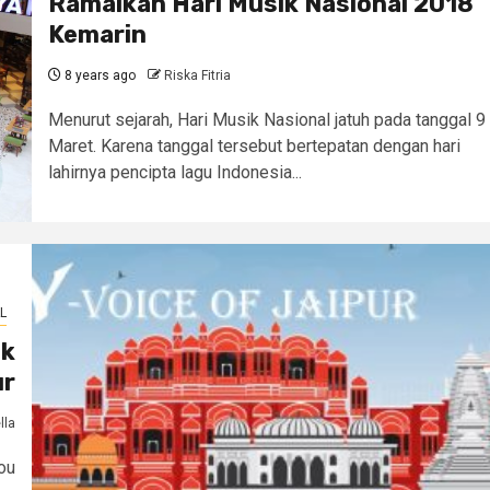
Ramaikan Hari Musik Nasional 2018
Kemarin
8 years ago
Riska Fitria
Menurut sejarah, Hari Musik Nasional jatuh pada tanggal 9
Maret. Karena tanggal tersebut bertepatan dengan hari
lahirnya pencipta lagu Indonesia...
L
nk
ur
lla
ou