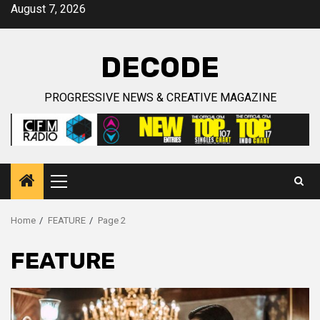
Skip
August 7, 2026
to
content
DECODE
PROGRESSIVE NEWS & CREATIVE MAGAZINE
Primary
Menu
Home
FEATURE
Page 2
FEATURE