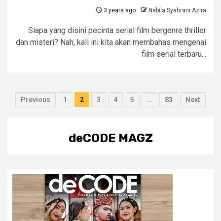
3 years ago
Nabila Syahrani Azira
Siapa yang disini pecinta serial film bergenre thriller
dan misteri? Nah, kali ini kita akan membahas mengenai
film serial terbaru...
Posts
Previous
1
2
3
4
5
…
83
Next
pagination
deCODE MAGZ